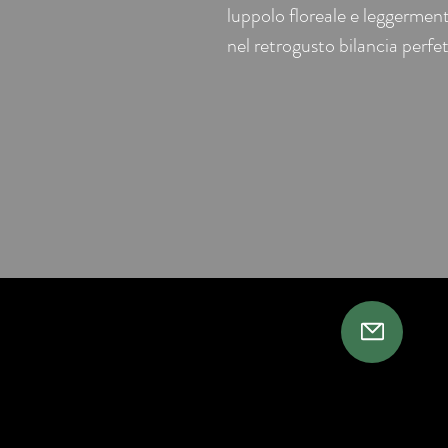
luppolo floreale e leggerme
nel retrogusto bilancia perfe