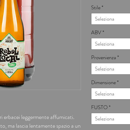
Stile
*
Seleziona
ABV
*
Seleziona
Provenienza
*
Seleziona
Dimensione
*
Seleziona
FUSTO
*
i erbacei leggermente affumicati.
Seleziona
ato, ma lascia lentamente spazio a un