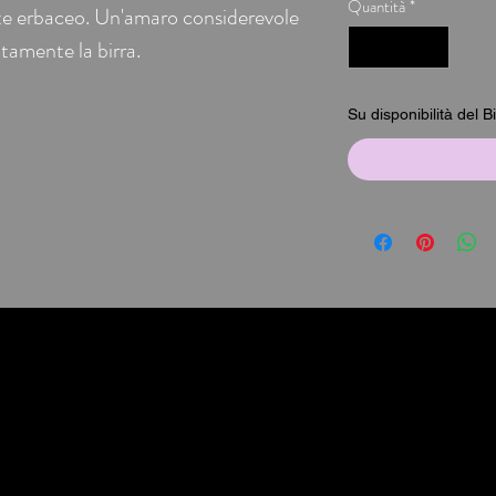
Quantità
*
nte erbaceo. Un'amaro considerevole
ttamente la birra.
Su disponibilità del Bir
Beer Import srls
whatsapp: 392 130 5874
©2021 Beer Import Srls