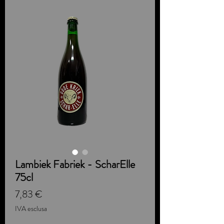
Lambiek Fabriek - ScharElle
75cl
Prezzo
7,83 €
IVA esclusa