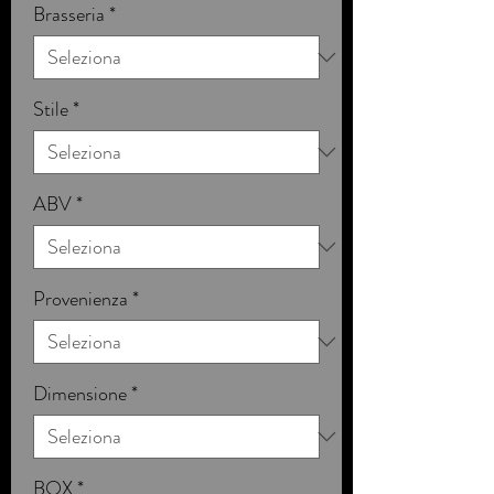
Brasseria
*
Stile
*
ABV
*
Provenienza
*
Dimensione
*
BOX
*