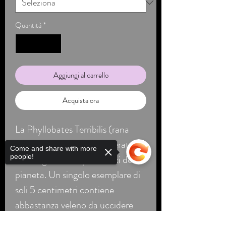
Quantità
*
Aggiungi al carrello
Acquista ora
La Phyllobates Terribilis (rana
dorata velenosa) è considerata
Come and share with more
uno degli animali più tossici del
people!
pianeta. Un singolo esemplare di
soli 5 centimetri contiene
abbastanza veleno da uccidere
due elefanti africani adulti. È