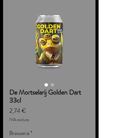
De Mortselarij Golden Dart
33cl
Prezzo
2,74 €
IVA esclusa
Brasseria
*