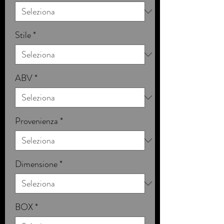
Stile
*
ABV
*
Provenienza
*
Dimensione
*
BOX
*