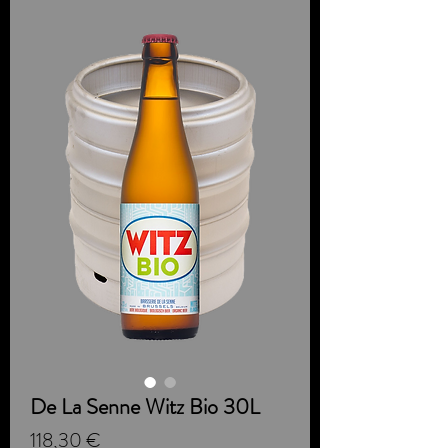
De La Senne Witz Bio 30L
Prezzo
118,30 €