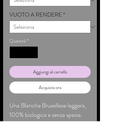
VUOTO A RENDERE
*
Quantità
*
Aggiungi al carrello
Acquista ora
Una Blanche Bruxellese leggera,
100% biologica e senza spezie.
L'enfasi è posta sulla freschezza
del grano e sulla rotondità