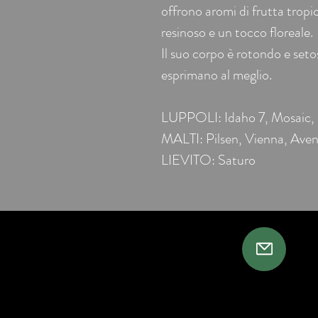
offrono aromi di frutta trop
resinoso e un tocco floreale.
Il suo corpo è rotondo e setos
esprimano al meglio.
LUPPOLI: Idaho 7, Mosaic,
MALTI: Pilsen, Vienna, Aven
LIEVITO: Saturo