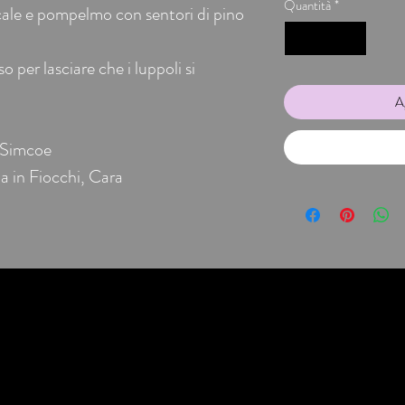
Quantità
*
icale e pompelmo con sentori di pino
o per lasciare che i luppoli si
Ag
 Simcoe
a in Fiocchi, Cara
Beer Import srls
whatsapp: 392 130 5874
©2021 Beer Import Srls