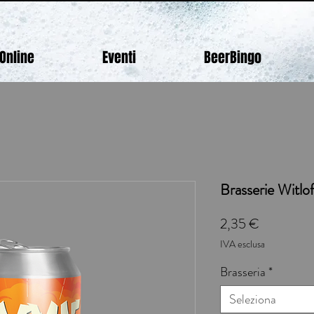
Online
Eventi
BeerBingo
Brasserie Witlo
Prezzo
2,35 €
IVA esclusa
Brasseria
*
Seleziona