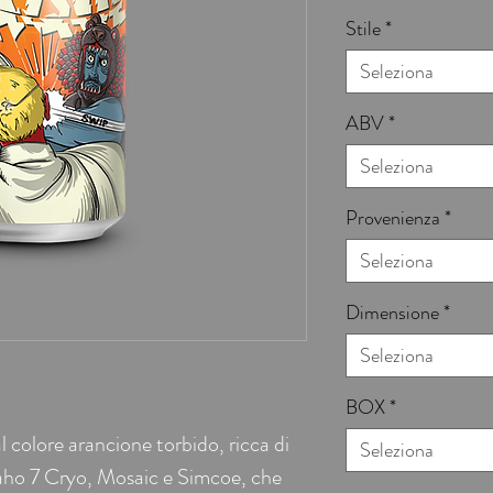
Stile
*
Seleziona
ABV
*
Seleziona
Provenienza
*
Seleziona
Dimensione
*
Seleziona
BOX
*
olore arancione torbido, ricca di
Seleziona
daho 7 Cryo, Mosaic e Simcoe, che