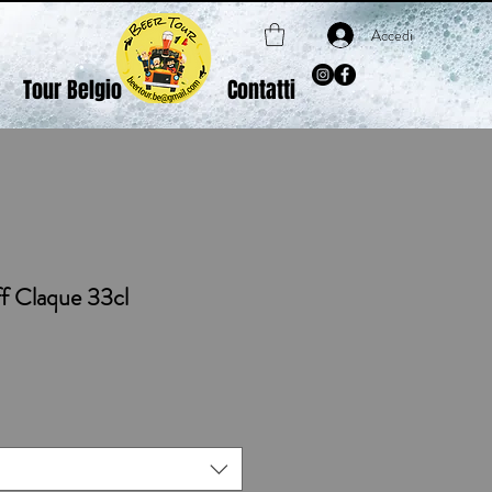
Accedi
Tour Belgio
Contatti
ff Claque 33cl