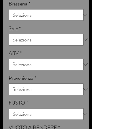
Brasseria
*
Stile
*
ABV
*
Provenienza
*
FUSTO
*
VUOTO A RENDERE
*