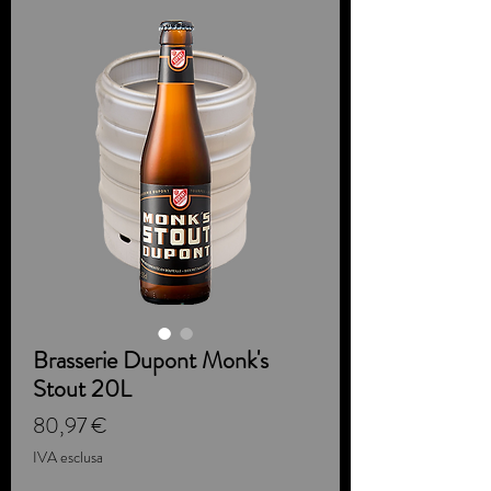
Brasserie Dupont Monk's
Stout 20L
Prezzo
80,97 €
IVA esclusa