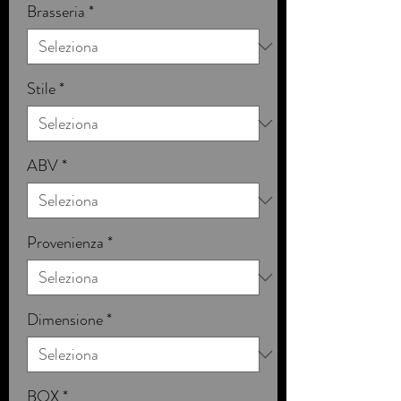
Brasseria
*
Stile
*
ABV
*
Provenienza
*
Dimensione
*
BOX
*