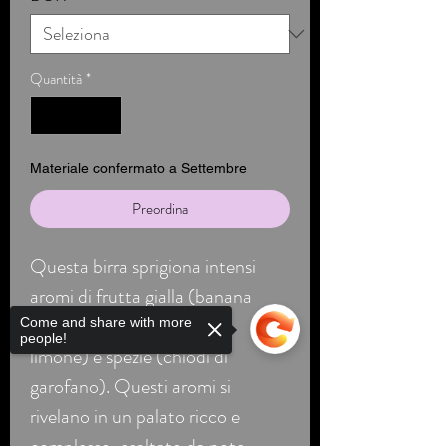
Quantità
*
Materiale confermato a Settembre
Preordina
Questa birra sprigiona intensi
aromi di frutta gialla (banana
matura), agrumi (arancia e
Come and share with more
people!
limone) e spezie (chiodi di
garofano). Questi aromi si
rivelano in un palato ricco e
complesso, esaltato da note