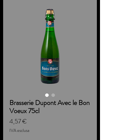
Brasserie Dupont Avec le Bon
Voeux 75cl
Prezzo
4,57 €
IVA esclusa