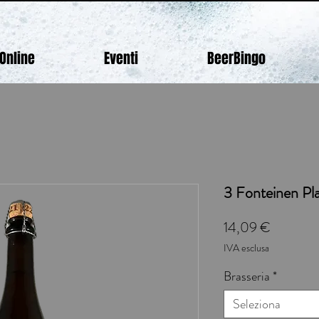
Online
Eventi
BeerBingo
3 Fonteinen Pl
Prezzo
14,09 €
IVA esclusa
Brasseria
*
Seleziona