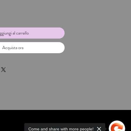
giungi al carrello
Acquista ora
Come and share with more people!