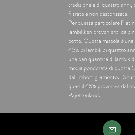
tradizionale di quattro anni
filtrata e non pastorizzata.
Per questa particolare Plat
lambikken provenienti da cinq
cotte. Questa miscela è una b
45% di lambik di quattro anni
una pari quantità di lambik d
media ponderata di questa O
dall'imbottigliamento. Di tutti
quasi il 45% proveniva dal nos
Pajottenland.