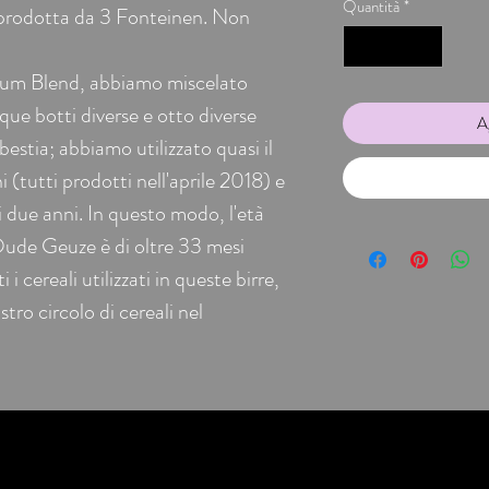
Quantità
*
, prodotta da 3 Fonteinen. Non
inum Blend, abbiamo miscelato
ue botti diverse e otto diverse
Ag
estia; abbiamo utilizzato quasi il
 (tutti prodotti nell'aprile 2018) e
i due anni. In questo modo, l'età
ude Geuze è di oltre 33 mesi
 i cereali utilizzati in queste birre,
tro circolo di cereali nel
Beer Import srls