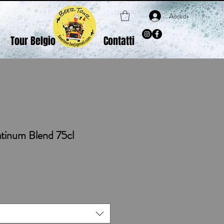
Accedi
Tour Belgio
Contatti
atinum Blend 75cl