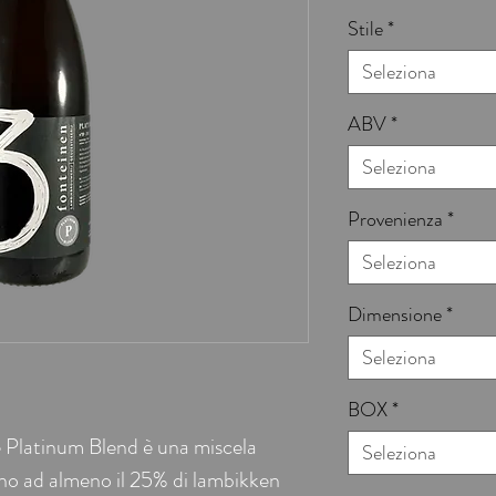
Stile
*
Seleziona
ABV
*
Seleziona
Provenienza
*
Seleziona
Dimensione
*
Seleziona
BOX
*
Platinum Blend è una miscela
Seleziona
o ad almeno il 25% di lambikken