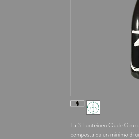
La 3 Fonteinen Oude Geuze 
composta da un minimo di un