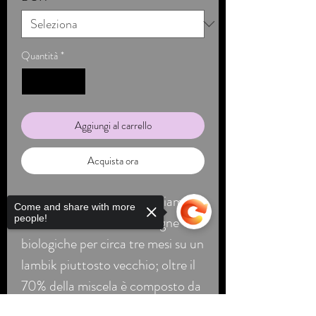
Quantità
*
Aggiungi al carrello
Acquista ora
Per questo Kweepeer, abbiamo
Come and share with more
fatto macerare mele cotogne
people!
biologiche per circa tre mesi su un
lambik piuttosto vecchio; oltre il
70% della miscela è composto da
lambik di tre e quattro anni,