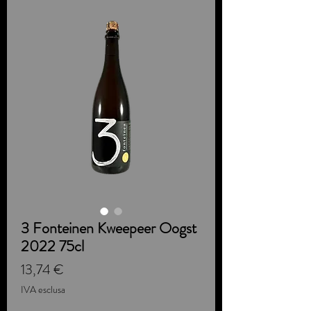
3 Fonteinen Kweepeer Oogst
2022 75cl
Prezzo
13,74 €
IVA esclusa