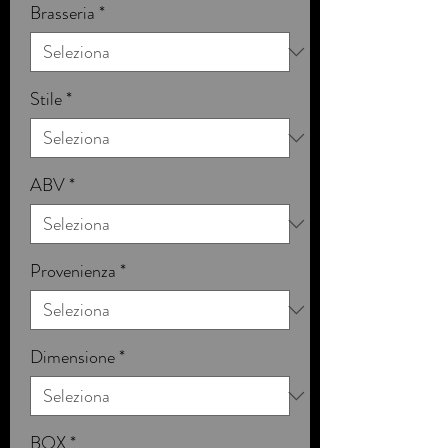
Brasseria
*
Stile
*
ABV
*
Provenienza
*
Dimensione
*
BOX
*