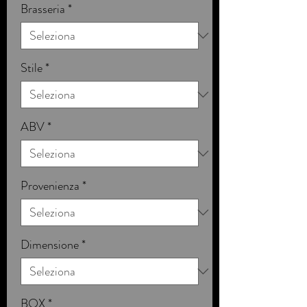
Brasseria
*
Stile
*
ABV
*
Provenienza
*
Dimensione
*
BOX
*