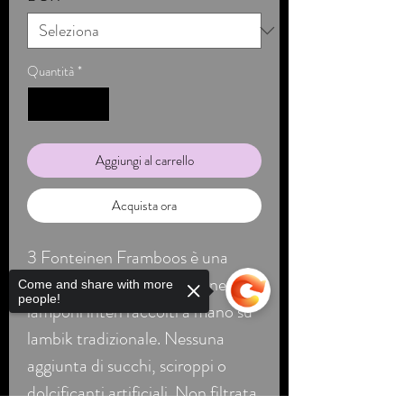
Quantità
*
Aggiungi al carrello
Acquista ora
3 Fonteinen Framboos è una
lenta e naturale macerazione di
Come and share with more
people!
lamponi interi raccolti a mano su
lambik tradizionale. Nessuna
aggiunta di succhi, sciroppi o
dolcificanti artificiali. Non filtrata.