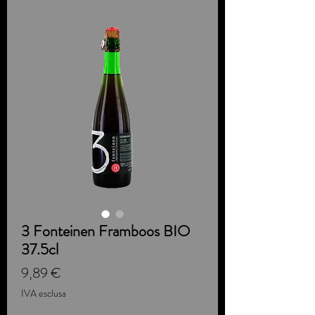
3 Fonteinen Framboos BIO
37.5cl
Prezzo
9,89 €
IVA esclusa