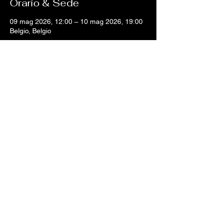
Orario & Sede
09 mag 2026, 12:00 – 10 mag 2026, 19:00
Belgio, Belgio
Sorry, the checkout page does not
support sharing
Copied to clipboard
Condividi questo evento
Beer Import srls
whatsapp:
392 130 5874
©2021 Beer Import Srls