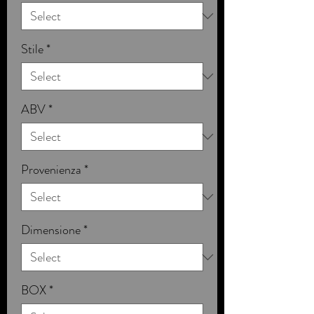
Stile
*
ABV
*
Provenienza
*
Dimensione
*
BOX
*