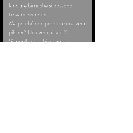
lanciare birre che si possono
trovare ovunque.
Ma perché non produrre una vera
pilsner? Una vera pilsner?
Sì, quella che chiamiamo e
beviamo pilsner in Belgio non è in
realtà una vera pilsner. La pilsner
industriale è prodotta in serie con
ingredienti e tecniche che
riducono i costi. Ad esempio, è
consentito sostituire fino al 40%
dell'orzo con mais, riso o zuccheri
e poi devono correggerlo con
coloranti o caramello. La vera
pilsner, invece, come la