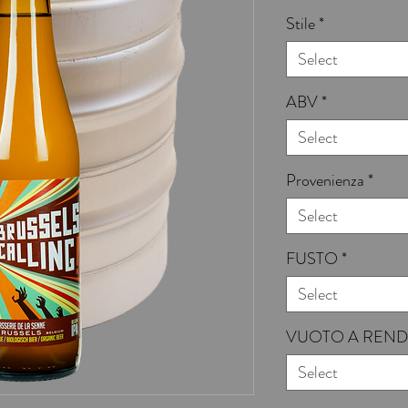
Stile
*
Select
ABV
*
Select
Provenienza
*
Select
FUSTO
*
Select
VUOTO A REN
Select